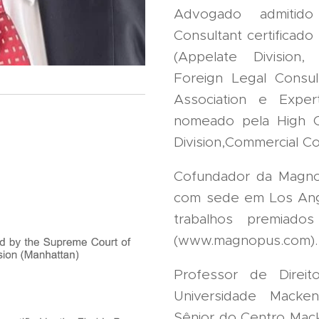
Advogado admitido
Consultant certificad
(Appelate Division,
Foreign Legal Consult
Association e Expert
nomeado pela High C
Division,Commercial Co
Cofundador da Magnop
com sede em Los Angel
trabalhos premiado
(www.magnopus.com).
Professor de Direi
Universidade Macken
Sênior do Centro Mac