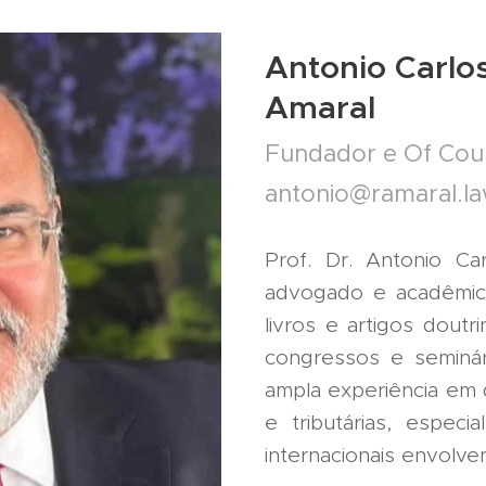
Antonio Carlo
Amaral
Fundador e Of Cou
antonio@ramaral.l
Prof. Dr. Antonio C
advogado e acadêmic
livros e artigos doutr
congressos e seminár
ampla experiência em 
e tributárias, especi
internacionais envolv