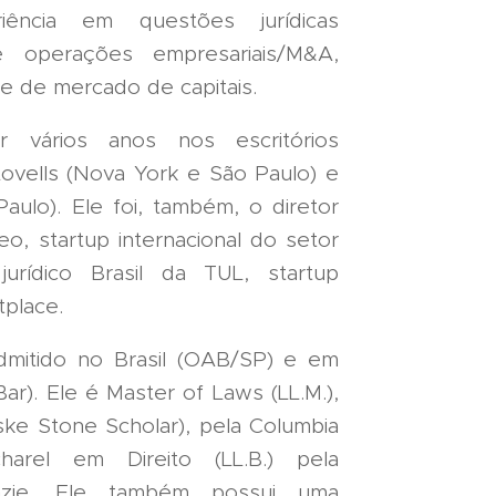
iência em questões jurídicas
ive operações empresariais/M&A,
s e de mercado de capitais.
r vários anos nos escritórios
Lovells (Nova York e São Paulo) e
aulo). Ele foi, também, o diretor
reo, startup internacional do setor
urídico Brasil da TUL, startup
tplace.
mitido no Brasil (OAB/SP) e em
r). Ele é Master of Laws (LL.M.),
ske Stone Scholar), pela Columbia
rel em Direito (LL.B.) pela
nzie. Ele também possui uma