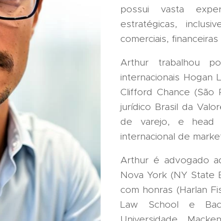
possui vasta exper
estratégicas, inclus
comerciais, financeira
Arthur trabalhou po
internacionais Hogan 
Clifford Chance (São P
jurídico Brasil da Valo
de varejo, e head j
internacional de marke
Arthur é advogado ad
Nova York (NY State Ba
com honras (Harlan Fi
Law School e Bacha
Universidade Macke